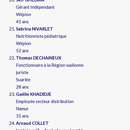
Gérant Indépendant
Wépion
41 ans
Sabrina NIVARLET
Nutritionniste pédiatrique
Wépion
52 ans
Thomas DECHAINEUX
Fonctionnaire à la Région wallonne
juriste
Suarlée
28 ans
Gaëlle KHADIDJE
Employée secteur distribution
Namur
31 ans
Arnaud COLLET