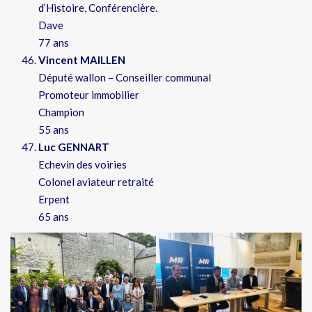
d’Histoire, Conférencière.
Dave
77 ans
Vincent MAILLEN
Député wallon – Conseiller communal
Promoteur immobilier
Champion
55 ans
Luc GENNART
Echevin des voiries
Colonel aviateur retraité
Erpent
65 ans